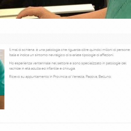
Il mal di schiena è una patologia che riguarda oltre quindici milioni di persone 
Italia e indica un sintomo nevralgico di svariate tipologie di affezioni.
Ho esperienza ventennale nel settore e sono specializzato in patologie del
rachide in età adulta ed infantile e chirugia.
Ricevo su appuntamento in Provincia di Venezia, Padova, Belluno.