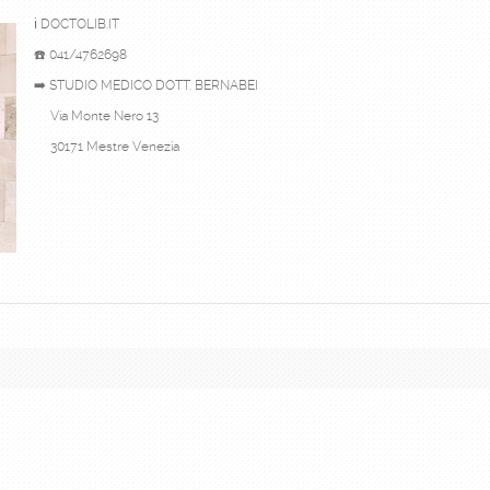
ℹ️ DOCTOLIB.IT
☎️ 041/4762698
➡️ STUDIO MEDICO DOTT. BERNABEI
Via Monte Nero 13
30171 Mestre Venezia