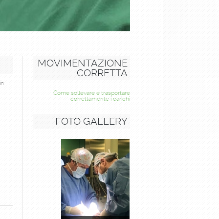
MOVIMENTAZIONE
CORRETTA
in
Come sollevare e trasportare
correttamente i carichi
FOTO GALLERY