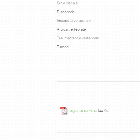
Ernia discale
Discopatia
Instabilità vertebrale
Artrosi vertebrale
Traumatologia vertebrale
Tumori
biglietto da visita
[44 Kb]