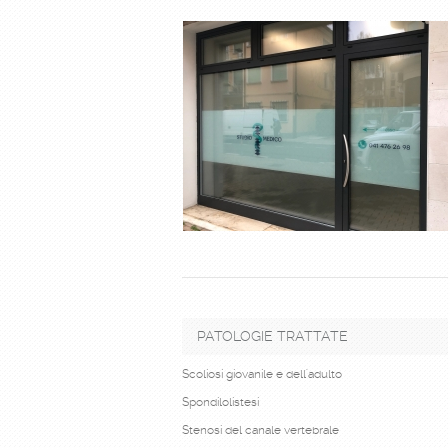
PATOLOGIE TRATTATE
Scoliosi giovanile e dell'adulto
Spondilolistesi
Stenosi del canale vertebrale